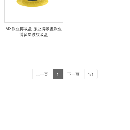
MX派亚博吸盘-派亚博吸盘派亚
博多层波纹吸盘
上一页
1
下一页
1/1