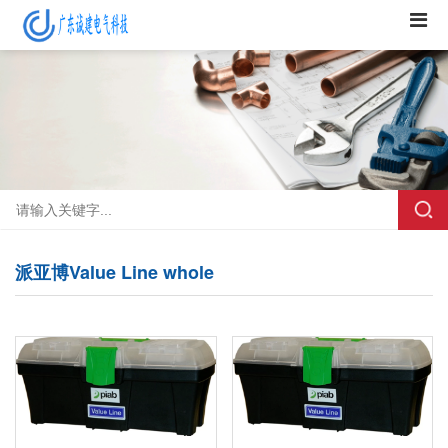
派亚博Value Line whole