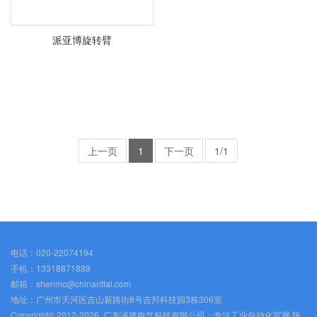
派亚博旋转臂
上一页
1
下一页
1/1
电话：020-22074194
手机：13318871889
邮箱：shenmc@chinarittal.com
地址：广州市天河区吉山新路街8号吉邦科技园3栋306室
Copyright© 2012-2026 广东诚建电气科技有限公司：专注工业自动化官网 版