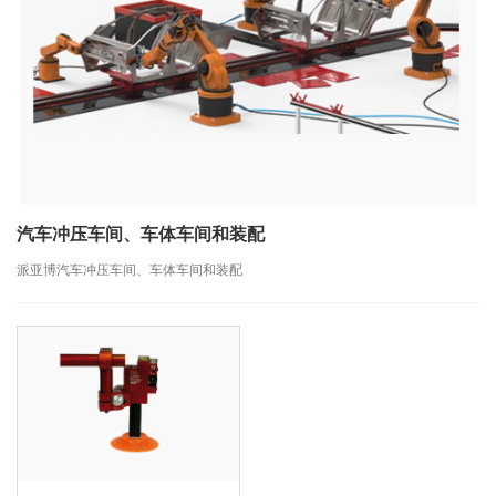
汽车冲压车间、车体车间和装配
派亚博汽车冲压车间、车体车间和装配